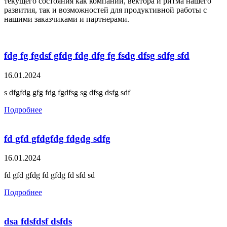
текущего состояния как компании, вектора и ритма нашего
развития, так и возможностей для продуктивной работы с
нашими заказчиками и партнерами.
fdg fg fgdsf gfdg fdg dfg fg fsdg dfsg sdfg sfd
16.01.2024
s dfgfdg gfg fdg fgdfsg sg dfsg dsfg sdf
Подробнее
fd gfd gfdgfdg fdgdg sdfg
16.01.2024
fd gfd gfdg fd gfdg fd sfd sd
Подробнее
dsa fdsfdsf dsfds